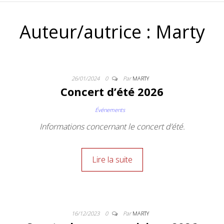
ANNICK ST-
Auteur/autrice :
Marty
JEAN
26/01/2024
0
Par
MARTY
Concert d’été 2026
Événements
Informations concernant le concert d’été.
Lire la suite
16/12/2023
0
Par
MARTY