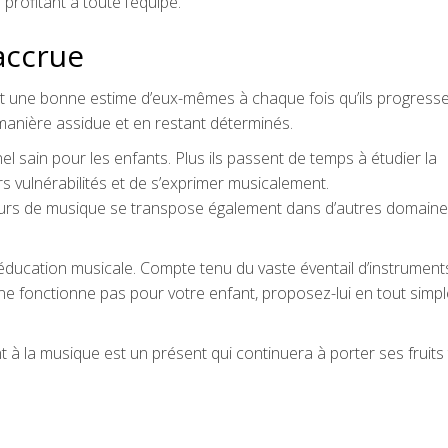
rofitant à toute l’équipe.
accrue
et une bonne estime d’eux-mêmes à chaque fois qu’ils progress
 manière assidue et en restant déterminés.
 sain pour les enfants. Plus ils passent de temps à étudier la
urs vulnérabilités et de s’exprimer musicalement.
ours de musique se transpose également dans d’autres domaine
’éducation musicale. Compte tenu du vaste éventail d’instrument
e fonctionne pas pour votre enfant, proposez-lui en tout simp
ant à la musique est un présent qui continuera à porter ses fruits