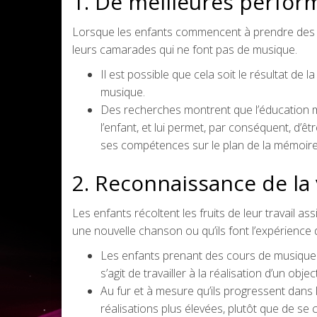
1. De meilleures perfor
Lorsque les enfants commencent à prendre des c
leurs camarades qui ne font pas de musique.
Il est possible que cela soit le résultat de 
musique.
Des recherches montrent que l’éducation m
l’enfant, et lui permet, par conséquent, d’
ses compétences sur le plan de la mémoire
2. Reconnaissance de la 
Les enfants récoltent les fruits de leur travail as
une nouvelle chanson ou qu’ils font l’expérience
Les enfants prenant des cours de musique co
s’agit de travailler à la réalisation d’un object
Au fur et à mesure qu’ils progressent dan
réalisations plus élevées, plutôt que de s