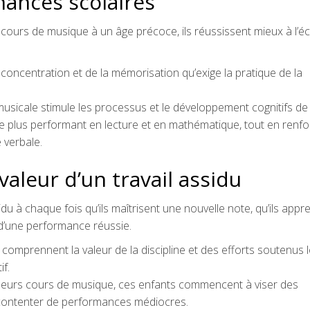
mances scolaires
ours de musique à un âge précoce, ils réussissent mieux à l’é
la concentration et de la mémorisation qu’exige la pratique de la
usicale stimule les processus et le développement cognitifs de
être plus performant en lecture et en mathématique, tout en renf
 verbale.
valeur d’un travail assidu
sidu à chaque fois qu’ils maîtrisent une nouvelle note, qu’ils app
 d’une performance réussie.
mprennent la valeur de la discipline et des efforts soutenus lo
if.
s leurs cours de musique, ces enfants commencent à viser des
e contenter de performances médiocres.