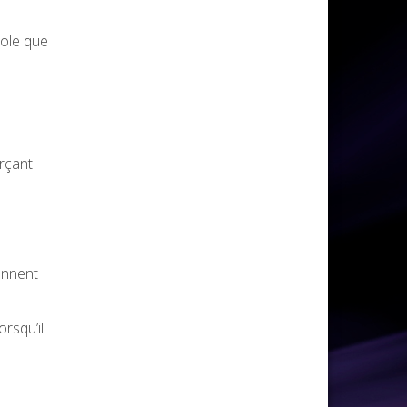
cole que
orçant
rennent
rsqu’il