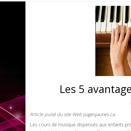
Les 5 avantag
Article puisé du site Web pagesjaunes.ca
.
Les cours de musique dispensés aux enfants pré