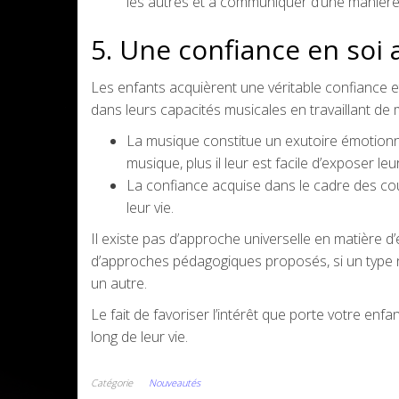
les autres et à communiquer d’une manière p
5. Une confiance en soi 
Les enfants acquièrent une véritable confiance 
dans leurs capacités musicales en travaillant de
La musique constitue un exutoire émotionnel
musique, plus il leur est facile d’exposer le
La confiance acquise dans le cadre des c
leur vie.
Il existe pas d’approche universelle en matière d
d’approches pédagogiques proposés, si un type n
un autre.
Le fait de favoriser l’intérêt que porte votre enf
long de leur vie.
Catégorie
Nouveautés