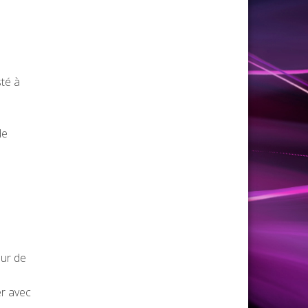
sté à
de
eur de
er avec