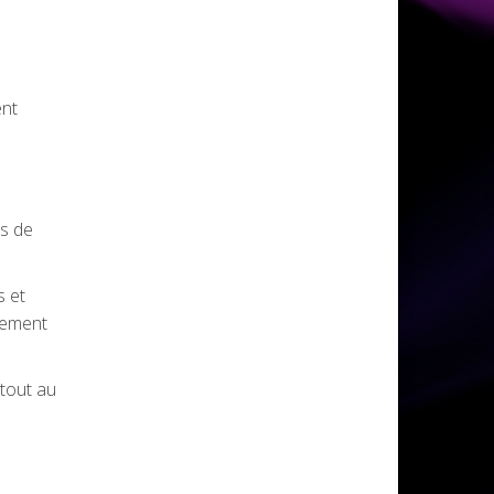
ent
s de
s et
lement
 tout au