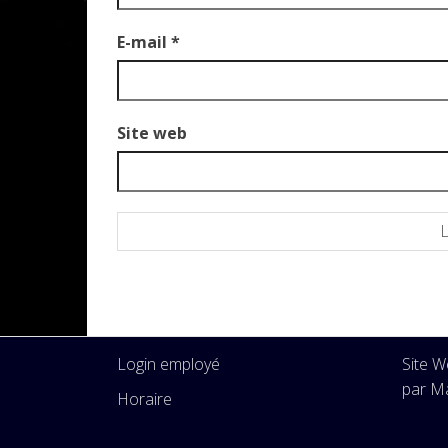
E-mail
*
Site web
Login employé
Site 
par Ma
Horaire