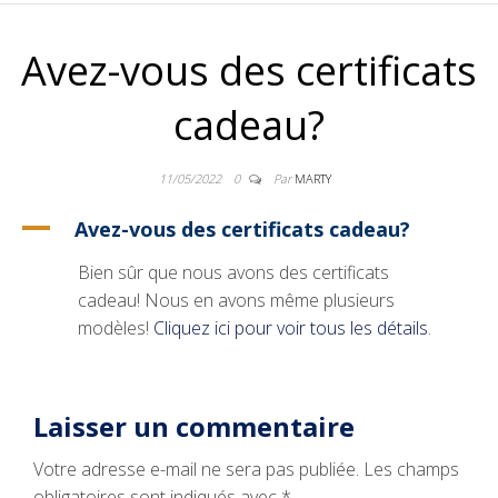
ANNICK ST-
Avez-vous des certificats
JEAN
cadeau?
11/05/2022
0
Par
MARTY
A
Avez-vous des certificats cadeau?
Bien sûr que nous avons des certificats
cadeau! Nous en avons même plusieurs
modèles!
Cliquez ici pour voir tous les détails
.
Laisser un commentaire
Votre adresse e-mail ne sera pas publiée.
Les champs
obligatoires sont indiqués avec
*